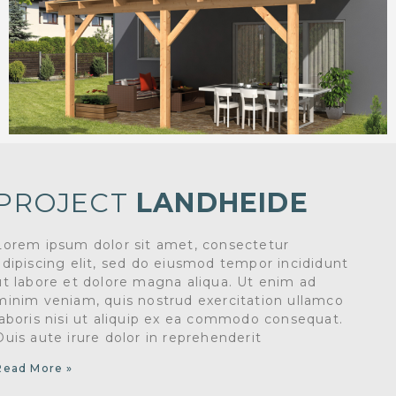
PROJECT
LANDHEIDE
Lorem ipsum dolor sit amet, consectetur
adipiscing elit, sed do eiusmod tempor incididunt
ut labore et dolore magna aliqua. Ut enim ad
minim veniam, quis nostrud exercitation ullamco
laboris nisi ut aliquip ex ea commodo consequat.
Duis aute irure dolor in reprehenderit
Read More »